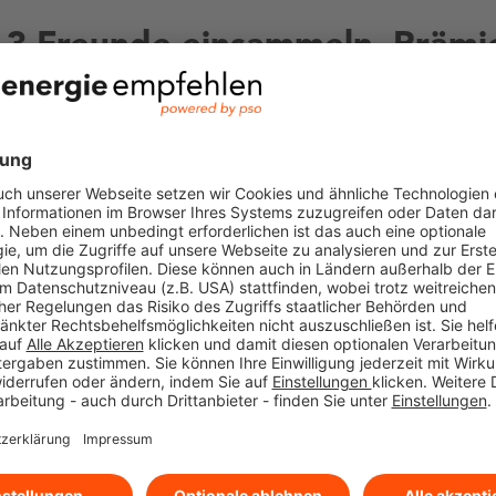
r 3 Freunde einsammeln, Prämi
de erfolgreiche Empfehlung an Freunde, Familie 
ie von bis zu 30 €. Wie das funktioniert? Hier weit