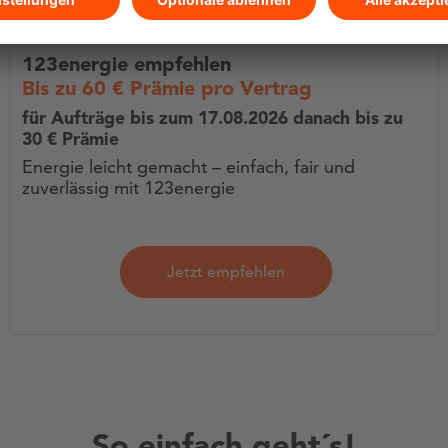
123energie empfehlen
Bis zu 60 € Prämie pro Vertrag
für Aufträge bis zum 17.08.2026 danach bis zu
30 € Prämie
Energie leicht gemacht – einfach, fair und
zuverlässig mit 123energie
Jetzt empfehlen
So einfach geht´s!