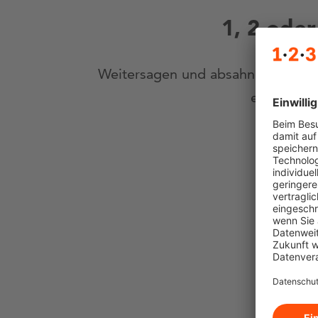
1, 2 ode
Weitersagen und absahnen! Für je
einer Präm