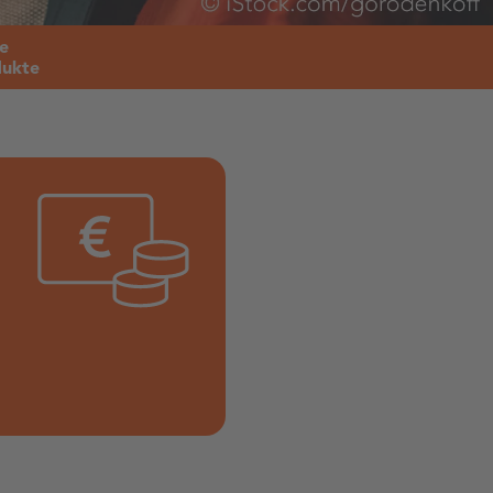
e
ukte