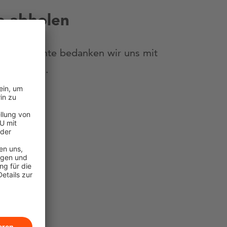
e abholen
und Bekannte bedanken wir uns mit
erlesen 👇.