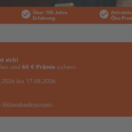
Über 100 Jahre
Attraktiv
Erfahrung
Öko-Prod
t sich!
hlen und
60 € Prämie
sichern.
.2026 bis 17.08.2026.
e
Aktionsbedingungen
.